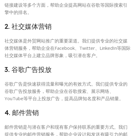
链接建设等多个方面，帮助企业提高网站在谷歌等国际搜索引
擎中的排名。
2. 社交媒体营销
社交媒体是外贸网站推广的重要渠道。我们提供专业的社交媒
体营销服务，帮助企业在Facebook、Twitter、LinkedIn等国际
社交媒体平台上建立品牌形象，吸引潜在客户。
3. 谷歌广告投放
谷歌广告是快速获得流量和曝光的有效方式。我们提供专业的
谷歌广告投放服务，帮助企业在谷歌搜索、展示网络、
YouTube等平台上投放广告，提高品牌知名度和产品销量。
4. 邮件营销
邮件营销是与潜在客户和现有客户保持联系的重要方式。我们
提供专业的邮件营销服务，帮助企业设计和发送有吸引力的邮