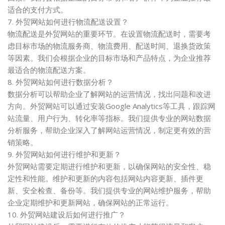
适合的支付方式。
7. 外贸网站如何进行物流配送设置？
物流配送是外贸网站的重要环节。在设置物流配送时，需要考
虑目标市场的物流服务商、物流费用、配送时间、退换货政策
等因素。我们会根据企业的目标市场和产品特点，为企业推荐
最适合的物流配送方案。
8. 外贸网站如何进行数据分析？
数据分析可以帮助企业了解网站的运营情况，找出问题和改进
方向。外贸网站可以通过安装Google Analytics等工具，跟踪网
站流量、用户行为、转化率等指标。我们提供专业的网站数据
分析服务，帮助企业深入了解网站运营情况，制定更有效的营
销策略。
9. 外贸网站如何进行维护和更新？
外贸网站需要定期进行维护和更新，以确保网站的安全性、稳
定性和性能。维护和更新的内容包括网站内容更新、插件更
新、安全检查、备份等。我们提供专业的网站维护服务，帮助
企业定期维护和更新网站，确保网站的正常运行。
10. 外贸网站建设后如何进行推广？