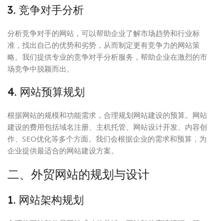
3. 竞争对手分析
分析竞争对手的网站，可以帮助企业了解市场趋势和行业标
准，找出自己的优势和劣势，从而制定更有竞争力的网站策
略。我们提供专业的竞争对手分析服务，帮助企业在激烈的市
场竞争中脱颖而出。
4. 网站预算规划
根据网站的规模和功能需求，合理规划网站建设的预算。网站
建设的费用包括域名注册、主机托管、网站设计开发、内容创
作、SEO优化等多个方面。我们会根据企业的需求和预算，为
企业提供最适合的网站建设方案。
二、外贸网站的规划与设计
1. 网站架构规划