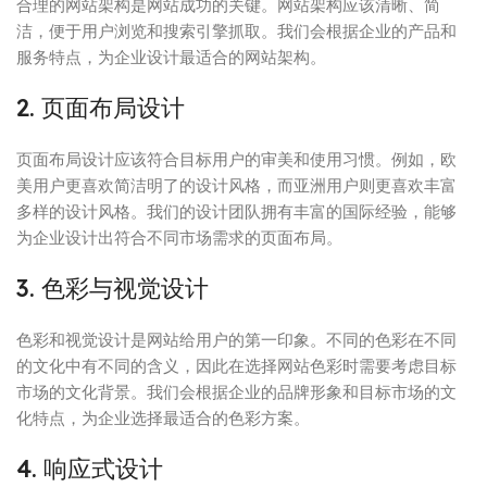
合理的网站架构是网站成功的关键。网站架构应该清晰、简
洁，便于用户浏览和搜索引擎抓取。我们会根据企业的产品和
服务特点，为企业设计最适合的网站架构。
2. 页面布局设计
页面布局设计应该符合目标用户的审美和使用习惯。例如，欧
美用户更喜欢简洁明了的设计风格，而亚洲用户则更喜欢丰富
多样的设计风格。我们的设计团队拥有丰富的国际经验，能够
为企业设计出符合不同市场需求的页面布局。
3. 色彩与视觉设计
色彩和视觉设计是网站给用户的第一印象。不同的色彩在不同
的文化中有不同的含义，因此在选择网站色彩时需要考虑目标
市场的文化背景。我们会根据企业的品牌形象和目标市场的文
化特点，为企业选择最适合的色彩方案。
4. 响应式设计