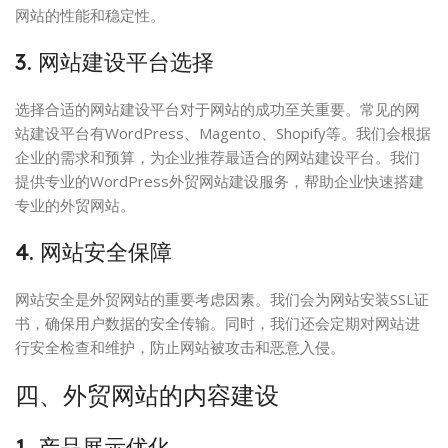
网站的性能和稳定性。
3. 网站建设平台选择
选择合适的网站建设平台对于网站的成功至关重要。常见的网
站建设平台有WordPress、Magento、Shopify等。我们会根据
企业的需求和预算，为企业推荐最适合的网站建设平台。我们
提供专业的WordPress外贸网站建设服务，帮助企业快速搭建
专业的外贸网站。
4. 网站安全保障
网站安全是外贸网站的重要考虑因素。我们会为网站安装SSL证
书，确保用户数据的安全传输。同时，我们还会定期对网站进
行安全检查和维护，防止网站被攻击和恶意入侵。
四、外贸网站的内容建设
1. 产品展示优化